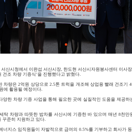
 서산시청에서 이완섭 서산시장
,
한도현 서산시자원봉사센터 이사장
래 건조 차량 기증식’을 진행했다고 밝혔다
.
한 차량은
2
억원 상당으로
2.5
톤 트럭을 개조해 상업용 빨래 건조기
4
지원에 활용될 예정이다
.
다양한 차량 기증 사업을 통해 필요한 곳에 실질적인 도움을 제공하
세탁 차량과 따뜻한 밥차를 서산시에 기증한 바 있으며 매년
8
천만원
를 꾸준히 지원하고 있다
.
에너지스 임직원들이 자발적으로 급여의
0.5%
를 기부하고 회사가 