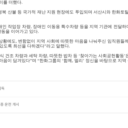
미를 더했다
.
경북 산불 등 국가적 재난 지원 현장에도 투입되며 서산시와 한화
애인 작업장 차량
,
장애인 이동용 특수차량 등을 지역 기관에 전달하
활동을 이어가고 있다
.
 상황에도
,
변함없이 지역 사회에 따뜻한 마음을 나눠주신 임직원들께
수 있도록 최선을 다하겠다”라고 말했다
.
식 건조 차량과 세탁 차량
,
따뜻한 밥차 등 ‘찾아가는 사회공헌활동’
마음이 담겨있다”며 “한화그룹의 ‘함께
,
멀리’ 정신을 바탕으로 지역
획득
실증 운전 개시