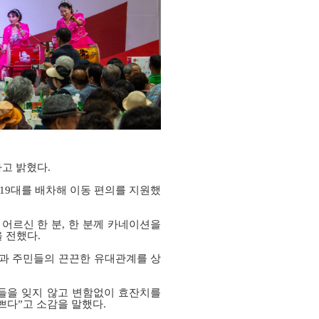
다고 밝혔다
.
19
대를 배차해 이동 편의를 지원했
 어르신 한 분
,
한 분께 카네이션을
을 전했다
.
과 주민들의 끈끈한 유대관계를 상
들을 잊지 않고 변함없이 효잔치를
쁘다”고 소감을 말했다
.