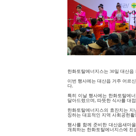
한화토탈에너지스는
30
일 대산읍
이번 행사에는 대산읍 거주 어르신
다
.
특히 이날 행사에는 한화토탈에너
달아드렸으며
,
따뜻한 식사를 대접
한화토탈에너지스의 효잔치는 지
징하는 대표적인 지역 사회공헌
행사를 함께 준비한 대산읍새마을
개최하는 한화토탈에너지스에 진심