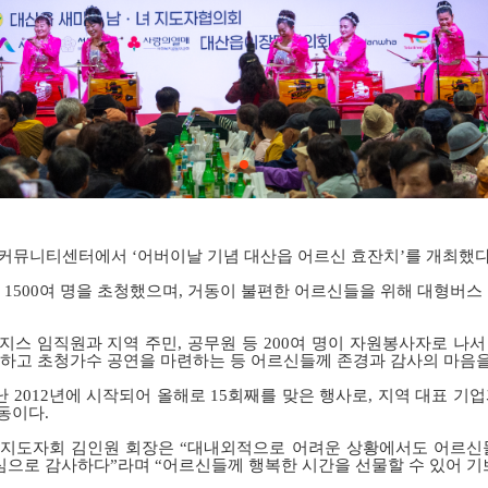
 커뮤니티센터에서 ‘어버이날 기념 대산읍 어르신 효잔치’를 개최했
1500
여 명을 초청했으며
,
거동이 불편한 어르신들을 위해 대형버스
지스 임직원과 지역 주민
,
공무원 등
200
여 명이 자원봉사자로 나서
하고 초청가수 공연을 마련하는 등 어르신들께 존경과 감사의 마음
난
2012
년에 시작되어 올해로
15
회째를 맞은 행사로
,
지역 대표 기업
활동이다
.
지도자회 김인원 회장은 “대내외적으로 어려운 상황에서도 어르신
으로 감사하다”라며 “어르신들께 행복한 시간을 선물할 수 있어 기