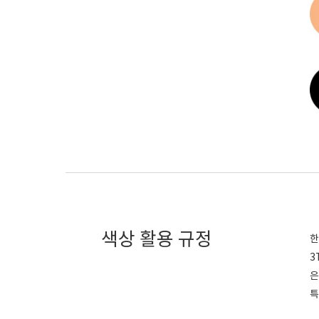
색상 활용 규정
한
3
은
특