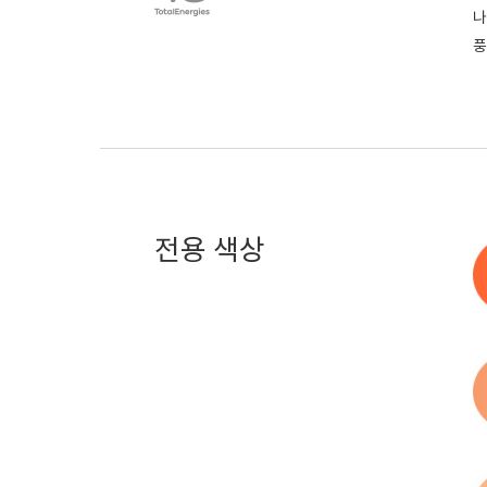
나
풍
전용 색상