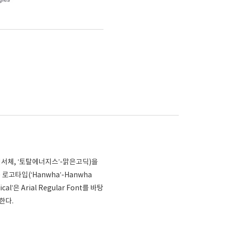
식서체, ‘토탈에너지스’-맑은고딕)을
 로고타입(‘Hanwha’-Hanwha
ical’은 Arial Regular Font를 바탕
한다.