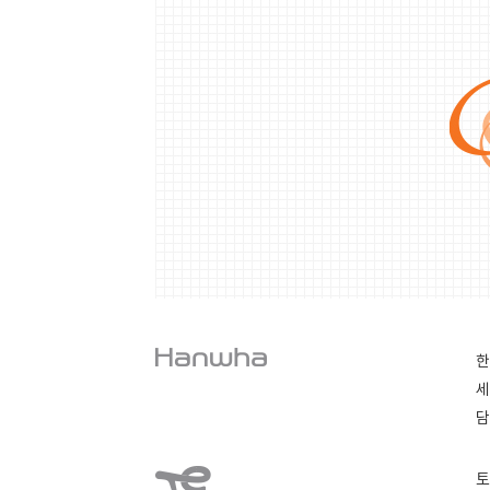
한
세
담
토