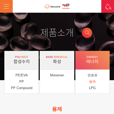
제품소개
합성수지
화성
에너지
PE/EVA
Monomer
연료유
PP
용제
PP Compound
LPG
용제