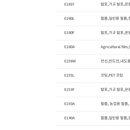
E181F
발포,가교 발포,운
E180L
필름,일반용 필름,
E180F
발포,가교 발포,운
E180A
Agricultural film
E156W
전선,반도전,내도
E155L
코팅,PET 코팅
E153F
발포,가교 발포,운
E150A
필름, 농업용 필름
E140A
필름,일반용 필름,