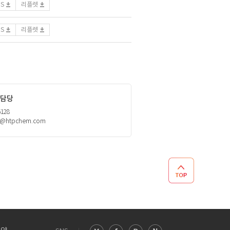
DS
리플렛
DS
리플렛
담당
6128
h@htpchem.com
TOP