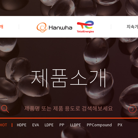
개
지속
제품소개
HOT
HDPE
EVA
LDPE
PP
LLDPE
PPCompound
PX
Solvent