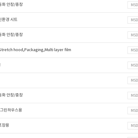
동화 안창/중창
MS
친환경 시트
MS
동화 안창/중창
MS
,Stretch hood,Packaging,Multi layer film
MS
용
MS
MS
동화 안창/중창
MS
, 그린하우스용
MS
포장용
MS