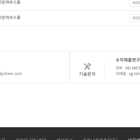
,그린하우스용
MS
,그린하우스용
MS
수지제품연구
전화 : 041.660.
기술문의
htpchem.com
이메일 : sg.ro