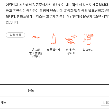
에틸렌과 초산비닐을 공중합시켜 생산하는 대표적인 합성수지 제품입니다. 
하고 유연성이 증가하는 특징이 있습니다. 운동화 밑창 등의 발포성형품부터
됩니다. 한화토탈에너지스는 고부가 제품인 태양전지용 EVA가 '15년 
았습니다.
활용 제품
운동화
필름접착제
태양전지
압출코팅
발포성형품
봉지재
(밑창)
용도
 시트
MS