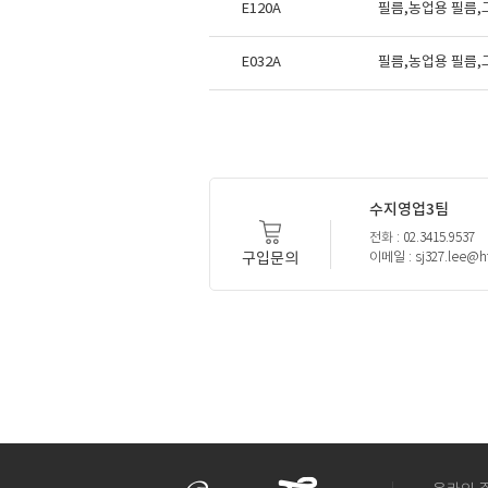
E120A
필름,농업용 필름
E032A
필름,농업용 필름
수지영업3팀
전화 : 02.3415.9537
구입문의
이메일 : sj327.lee@