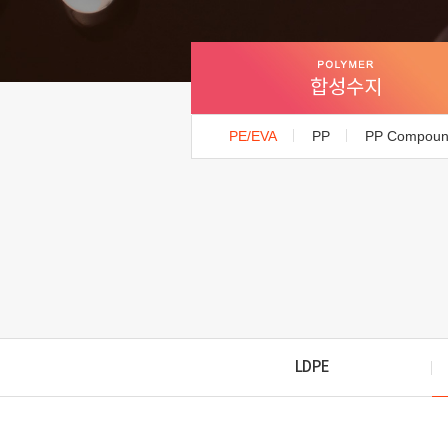
합성수지
PE/EVA
PP
PP Compou
LDPE