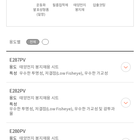
운동화
필름접착제
태양전지
압출코팅
발포성형품
봉지재
(밑창)
용도별
전체
E287PV
용도
태양전지 봉지재용 시트
특성
우수한 투명성, 저결점(Low Fisheye), 우수한 가교성
E282PV
용도
태양전지 봉지재용 시트
특성
우수한 투명성, 저결점(Low Fisheye), 우수한 가교성 및 광투과
율
E280PV
용도
태양전지 봉지재용 시트