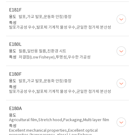
E181F
용도
발포,가교 발포,운동화 안창/중창
특성
발포가공성 우수,발포체 기계적 물성 우수,균일한 첨가제 분산성
E180L
용도
필름,일반용 필름,친환경 시트
특성
저결점(Low Fisheye),투명성,우수한 가공성
E180F
용도
발포,가교 발포,운동화 안창/중창
특성
발포가공성 우수,발포체 기계적 물성 우수,균일한 첨가제 분산성
E180A
용도
Agricultural film,Stretch hood,Packaging,Multi layer film
특성
Excellent mechanical properties,Excellent optical