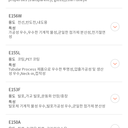
properties (transparency, gloss),Low Fisheye
E156W
용도
전선,반도전,내도용
특성
가공성 우수,우수한 기계적 물성,균일한 첨가제 분산성,전기절연
성
E155L
용도
코팅,PET 코팅
특성
Tubular Process 제품으로 우수한 투명성,압출가공성 및 생산
성 우수,Neck-in,접착성
E153F
용도
발포,가교 발포,운동화 안창/중창
특성
발포체 기계적 물성 우수,발포가공성 우수,균일한 첨가제 분산성
E150A