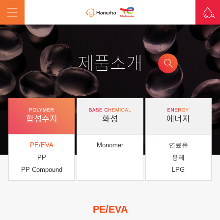
제품소개
합성수지
화성
에너지
PE/EVA
Monomer
연료유
PP
용제
PP Compound
LPG
PE/EVA