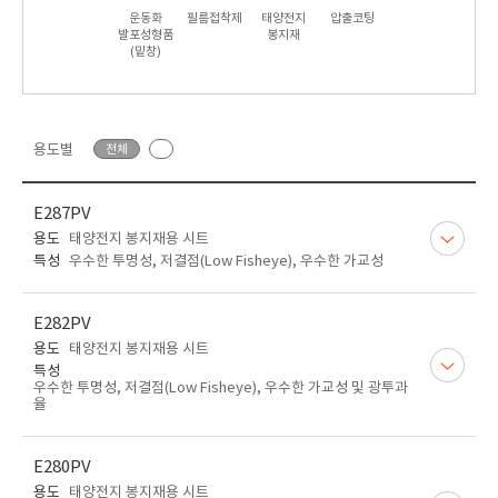
운동화
필름접착제
태양전지
압출코팅
발포성형품
봉지재
(밑창)
용도별
전체
E287PV
용도
태양전지 봉지재용 시트
특성
우수한 투명성, 저결점(Low Fisheye), 우수한 가교성
E282PV
용도
태양전지 봉지재용 시트
특성
우수한 투명성, 저결점(Low Fisheye), 우수한 가교성 및 광투과
율
E280PV
용도
태양전지 봉지재용 시트