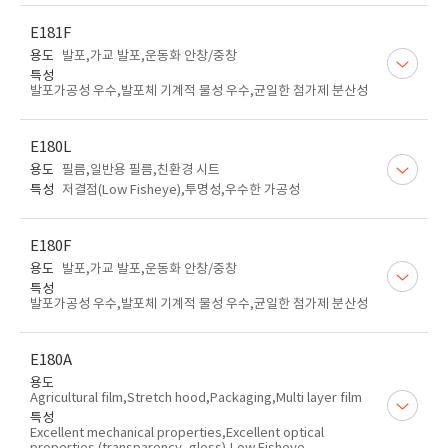
E181F
용도
발포,가교 발포,운동화 안창/중창
특성
발포가공성 우수,발포체 기계적 물성 우수,균일한 첨가제 분산성
E180L
용도
필름,일반용 필름,친환경 시트
특성
저결점(Low Fisheye),투명성,우수한 가공성
E180F
용도
발포,가교 발포,운동화 안창/중창
특성
발포가공성 우수,발포체 기계적 물성 우수,균일한 첨가제 분산성
E180A
용도
Agricultural film,Stretch hood,Packaging,Multi layer film
특성
Excellent mechanical properties,Excellent optical