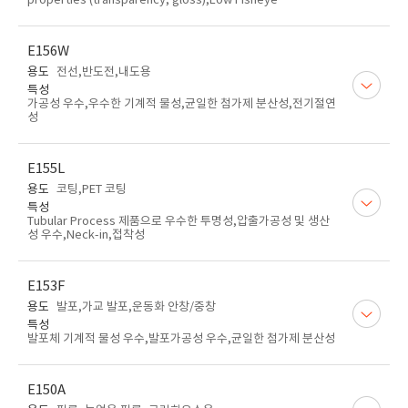
properties (transparency, gloss),Low Fisheye
E156W
용도
전선,반도전,내도용
특성
가공성 우수,우수한 기계적 물성,균일한 첨가제 분산성,전기절연
성
E155L
용도
코팅,PET 코팅
특성
Tubular Process 제품으로 우수한 투명성,압출가공성 및 생산
성 우수,Neck-in,접착성
E153F
용도
발포,가교 발포,운동화 안창/중창
특성
발포체 기계적 물성 우수,발포가공성 우수,균일한 첨가제 분산성
E150A