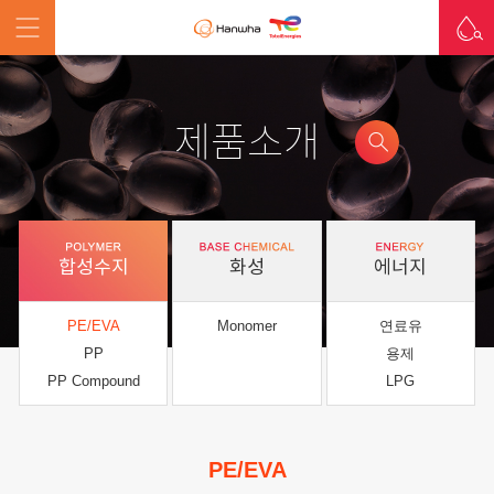
제품소개
합성수지
화성
에너지
PE/EVA
Monomer
연료유
PP
용제
PP Compound
LPG
PE/EVA