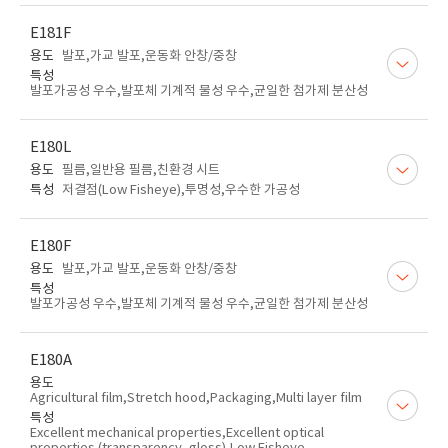
E181F
용도
발포,가교 발포,운동화 안창/중창
특성
발포가공성 우수,발포체 기계적 물성 우수,균일한 첨가제 분산성
E180L
용도
필름,일반용 필름,친환경 시트
특성
저결점(Low Fisheye),투명성,우수한 가공성
E180F
용도
발포,가교 발포,운동화 안창/중창
특성
발포가공성 우수,발포체 기계적 물성 우수,균일한 첨가제 분산성
E180A
용도
Agricultural film,Stretch hood,Packaging,Multi layer film
특성
Excellent mechanical properties,Excellent optical