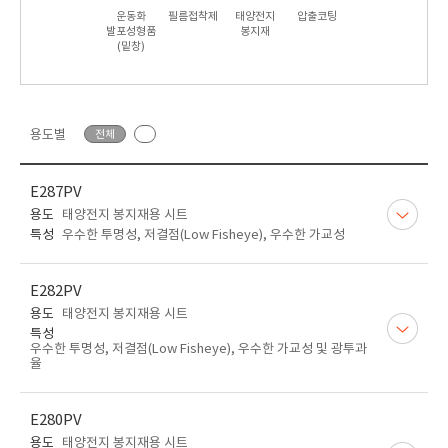
운동화
필름접착제
태양전지
압출코팅
발포성형품
봉지재
(밑창)
용도별
전체
E287PV
용도
태양전지 봉지재용 시트
특성
우수한 투명성, 저결점(Low Fisheye), 우수한 가교성
E282PV
용도
태양전지 봉지재용 시트
특성
우수한 투명성, 저결점(Low Fisheye), 우수한 가교성 및 광투과
율
E280PV
용도
태양전지 봉지재용 시트