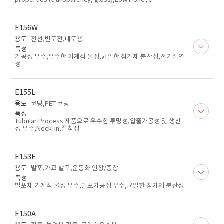
properties (transparency, gloss),Low Fisheye
E156W
용도
전선,반도전,내도용
특성
가공성 우수,우수한 기계적 물성,균일한 첨가제 분산성,전기절연
성
E155L
용도
코팅,PET 코팅
특성
Tubular Process 제품으로 우수한 투명성,압출가공성 및 생산
성 우수,Neck-in,접착성
E153F
용도
발포,가교 발포,운동화 안창/중창
특성
발포체 기계적 물성 우수,발포가공성 우수,균일한 첨가제 분산성
E150A