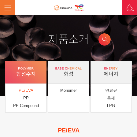
제품소개
합성수지
화성
에너지
PE/EVA
Monomer
연료유
PP
용제
PP Compound
LPG
PE/EVA