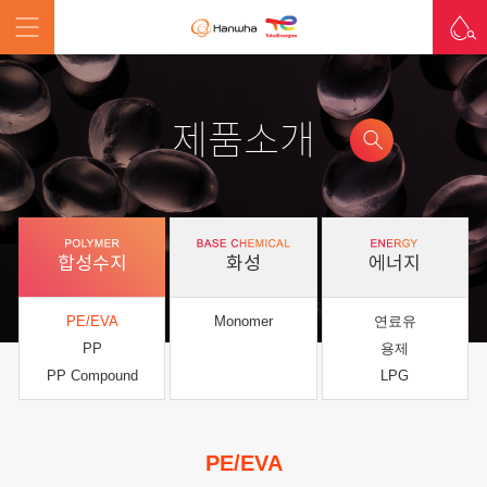
제품소개
합성수지
화성
에너지
PE/EVA
Monomer
연료유
PP
용제
PP Compound
LPG
PE/EVA