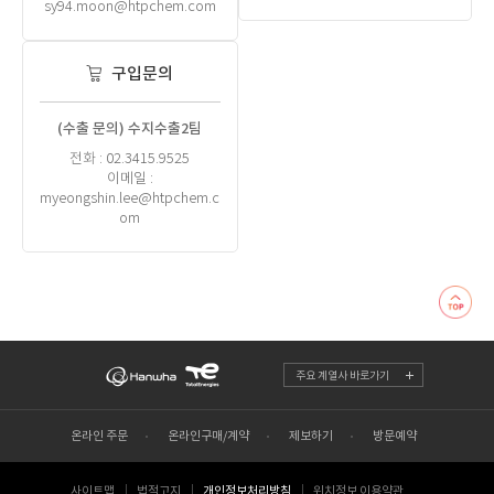
sy94.moon@htpchem.com
구입문의
(수출 문의) 수지수출2팀
전화 : 02.3415.9525
이메일 :
myeongshin.lee@htpchem.c
om
주요 계열사 바로가기
온라인 주문
온라인구매/계약
제보하기
방문예약
사이트맵
법적고지
개인정보처리방침
위치정보 이용약관