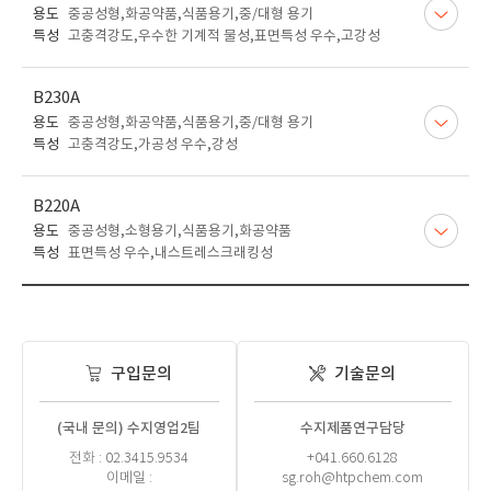
용도
중공성형,화공약품,식품용기,중/대형 용기
특성
고충격강도,우수한 기계적 물성,표면특성 우수,고강성
B230A
용도
중공성형,화공약품,식품용기,중/대형 용기
특성
고충격강도,가공성 우수,강성
B220A
용도
중공성형,소형용기,식품용기,화공약품
특성
표면특성 우수,내스트레스크래킹성
구입문의
기술문의
(국내 문의) 수지영업2팀
수지제품연구담당
전화 : 02.3415.9534
+041.660.6128
이메일 :
sg.roh@htpchem.com