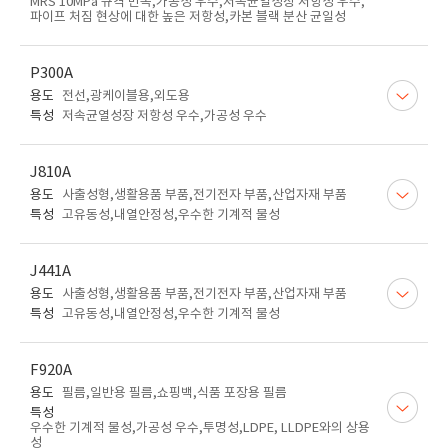
MRS 10MPa 규격 만족,가공성 우수,저속균열성장 저항성 우수,
파이프 처짐 현상에 대한 높은 저항성,카본 블랙 분산 균일성
P300A
용도
전선,광케이블용,외도용
특성
저속균열성장 저항성 우수,가공성 우수
J810A
용도
사출성형,생활용품 부품,전기전자 부품,산업자재 부품
특성
고유동성,내열안정성,우수한 기계적 물성
J441A
용도
사출성형,생활용품 부품,전기전자 부품,산업자재 부품
특성
고유동성,내열안정성,우수한 기계적 물성
F920A
용도
필름,일반용 필름,쇼핑백,식품 포장용 필름
특성
우수한 기계적 물성,가공성 우수,투명성,LDPE, LLDPE와의 상용
성