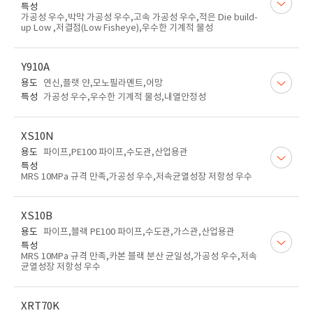
특성
가공성 우수,박막 가공성 우수,고속 가공성 우수,적은 Die build-
up Low ,저결점(Low Fisheye),우수한 기계적 물성
Y910A
용도
연신,플랫 얀,모노필라멘트,어망
특성
가공성 우수,우수한 기계적 물성,내열안정성
XS10N
용도
파이프,PE100 파이프,수도관,산업용관
특성
MRS 10MPa 규격 만족,가공성 우수,저속균열성장 저항성 우수
XS10B
용도
파이프,블랙 PE100 파이프,수도관,가스관,산업용관
특성
MRS 10MPa 규격 만족,카본 블랙 분산 균일성,가공성 우수,저속
균열성장 저항성 우수
XRT70K