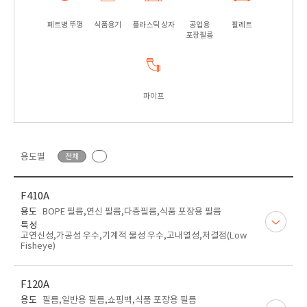
페트병 뚜껑
식품용기
플라스틱 상자
공업용
팔레트
포장필름
파이프
용도별
전체
F410A
용도
BOPE 필름,연신 필름,다층필름,식품 포장용 필름
특성
고연신성,가공성 우수,기계적 물성 우수,고내열성,저결점(Low
Fisheye)
F120A
용도
필름,일반용 필름,쇼핑백,식품 포장용 필름