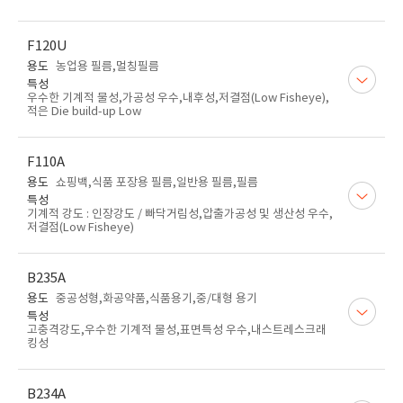
F120U
용도
농업용 필름,멀칭필름
특성
우수한 기계적 물성,가공성 우수,내후성,저결점(Low Fisheye),
적은 Die build-up Low
F110A
용도
쇼핑백,식품 포장용 필름,일반용 필름,필름
특성
기계적 강도 : 인장강도 / 빠닥거림성,압출가공성 및 생산성 우수,
저결점(Low Fisheye)
B235A
용도
중공성형,화공약품,식품용기,중/대형 용기
특성
고충격강도,우수한 기계적 물성,표면특성 우수,내스트레스크래
킹성
B234A