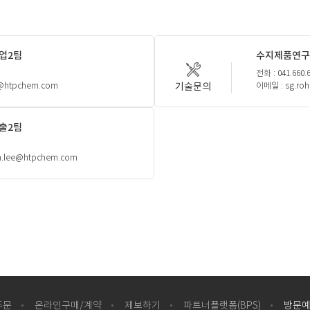
영업2팀
수지제품연구
전화 : 041.660.
기술문의
@htpchem.com
이메일 : sg.ro
수출2팀
n.lee@htpchem.com
주문
온라인구매/계약
제보하기
파트너플랫폼(BPS)
방문