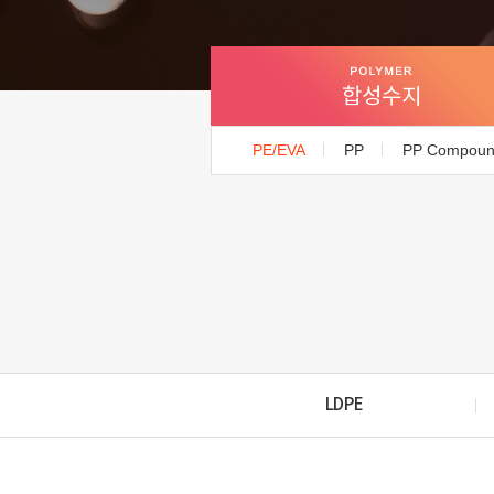
합성수지
PE/EVA
PP
PP Compou
LDPE