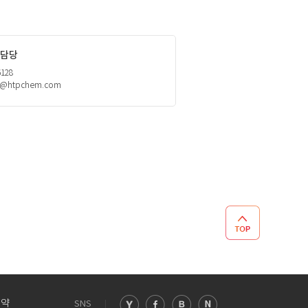
담당
6128
h@htpchem.com
TOP
예약
SNS