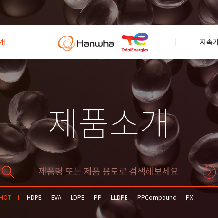
개
지속
제품소개
HOT
HDPE
EVA
LDPE
PP
LLDPE
PPCompound
PX
Solvent