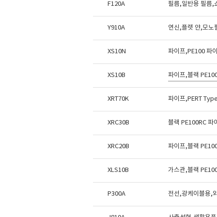
F120A
필름,일반용 필름,
Y910A
연신,플랫 얀,모노
XS10N
파이프,PE100 
XS10B
파이프,블랙 PE1
XRT70K
파이프,PERT Ty
XRC30B
블랙 PE100RC 
XRC20B
파이프,블랙 PE1
XLS10B
가스관,블랙 PE1
P300A
전선,광케이블용,