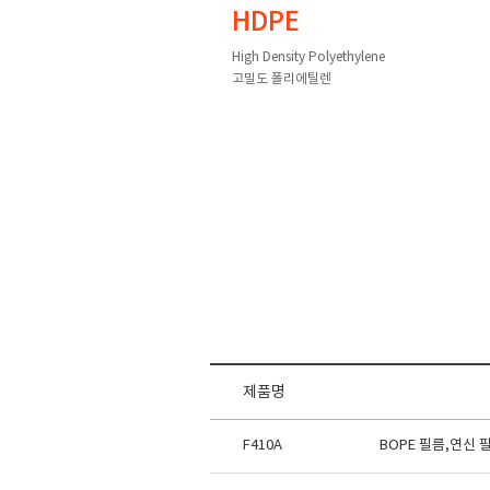
HDPE
High Density Polyethylene
고밀도 폴리에틸렌
제품명
F410A
BOPE 필름,연신