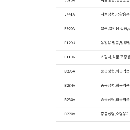
J810A
사출성형,생활용품
J441A
사출성형,생활용품
F920A
필름,일반용 필름,
F120U
농업용 필름,멀칭
F110A
쇼핑백,식품 포장용
B235A
중공성형,화공약품
B234A
중공성형,화공약품
B230A
중공성형,화공약품
B220A
중공성형,소형용기