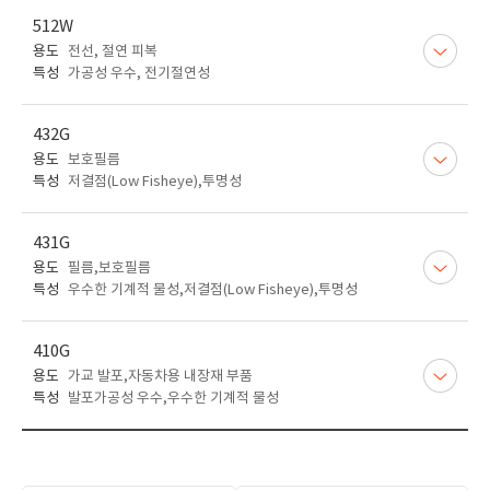
512W
용도
전선, 절연 피복
특성
가공성 우수, 전기절연성
432G
용도
보호필름
특성
저결점(Low Fisheye),투명성
431G
용도
필름,보호필름
특성
우수한 기계적 물성,저결점(Low Fisheye),투명성
410G
용도
가교 발포,자동차용 내장재 부품
특성
발포가공성 우수,우수한 기계적 물성