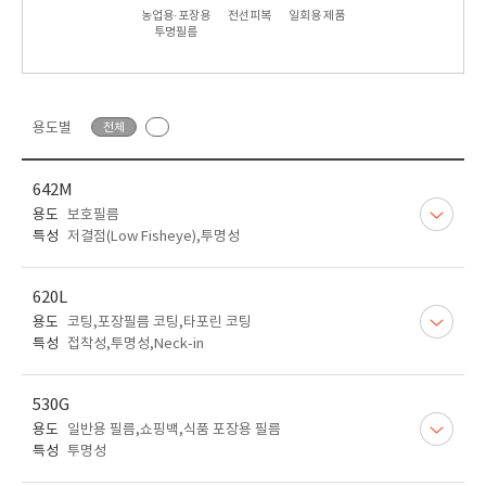
농업용·포장용
전선피복
일회용 제품
투명필름
용도별
전체
642M
용도
보호필름
특성
저결점(Low Fisheye),투명성
620L
용도
코팅,포장필름 코팅,타포린 코팅
특성
접착성,투명성,Neck-in
530G
용도
일반용 필름,쇼핑백,식품 포장용 필름
특성
투명성