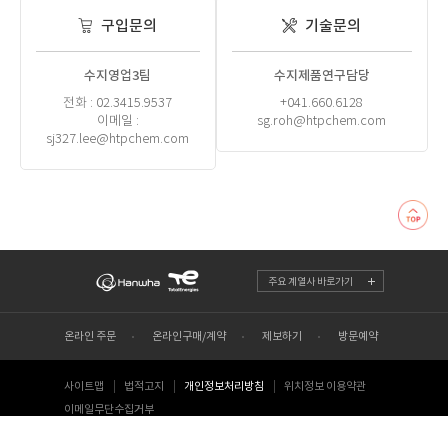
구입문의
기술문의
수지영업3팀
수지제품연구담당
전화 : 02.3415.9537
+041.660.6128
이메일 :
sg.roh@htpchem.com
sj327.lee@htpchem.com
주요 계열사 바로가기
온라인 주문
온라인구매/계약
제보하기
방문예약
사이트맵
법적고지
개인정보처리방침
위치정보 이용약관
이메일무단수집거부