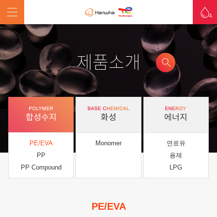
제품소개
합성수지
화성
에너지
PE/EVA
Monomer
연료유
PP
용제
PP Compound
LPG
PE/EVA