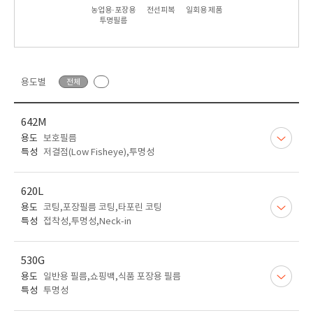
농업용·포장용
전선피복
일회용 제품
투명필름
용도별
전체
642M
용도
보호필름
특성
저결점(Low Fisheye),투명성
620L
용도
코팅,포장필름 코팅,타포린 코팅
특성
접착성,투명성,Neck-in
530G
용도
일반용 필름,쇼핑백,식품 포장용 필름
특성
투명성