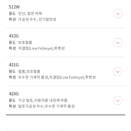
512W
용도
전선, 절연 피복
특성
가공성 우수, 전기절연성
432G
용도
보호필름
특성
저결점(Low Fisheye),투명성
431G
용도
필름,보호필름
특성
우수한 기계적 물성,저결점(Low Fisheye),투명성
410G
용도
가교 발포,자동차용 내장재 부품
특성
발포가공성 우수,우수한 기계적 물성