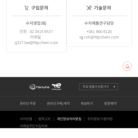
구입문의
기술문의
수지영업3팀
수지제품연구담당
전화 : 02.3415.9537
+041.660.6128
이메일 :
sg.roh@htpchem.com
sj327.lee@htpchem.com
주요 계열사 바로가기
온라인 주문
온라인구매/계약
제보하기
방문예약
사이트맵
법적고지
개인정보처리방침
위치정보 이용약관
이메일무단수집거부