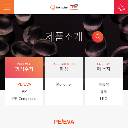
제품소개
합성수지
화성
에너지
PE/EVA
Monomer
연료유
PP
용제
PP Compound
LPG
PE/EVA