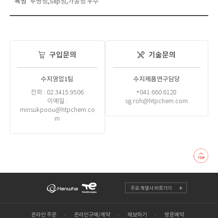
특성
투명성,Slip성,가공성 우수
구입문의
기술문의
수지영업1팀
수지제품연구담당
전화 : 02.3415.9506
+041.660.6128
이메일 :
sg.roh@htpchem.com
minsukpoou@htpchem.co
m
주요 계열사 바로가기
온라인 주문
온라인구매/계약
제보하기
방문예약