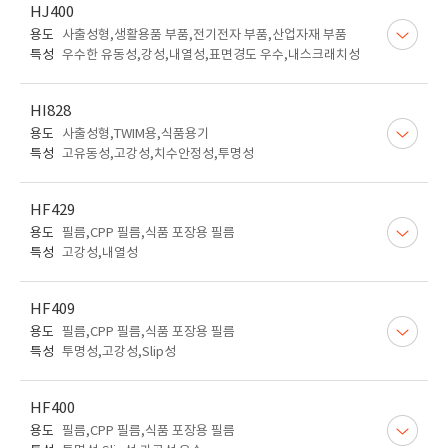
HJ400
용도
사출성형,생활용품 부품,전기전자 부품,산업자재 부품
특성
우수한 유동성,강성,내열성,표면경도 우수,내스크래치성
HI828
용도
사출성형,TWIM용,식품용기
특성
고유동성,고강성,치수안정성,투명성
HF429
용도
필름,CPP 필름,식품 포장용 필름
특성
고강성,내열성
HF409
용도
필름,CPP 필름,식품 포장용 필름
특성
투명성,고강성,Slip성
HF400
용도
필름,CPP 필름,식품 포장용 필름