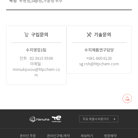
특성
투명성,Slip성,가공성 우수
구입문의
기술문의
수지영업1팀
수지제품연구담당
전화 : 02.3415.9506
+041.660.6128
이메일 :
sg.roh@htpchem.com
minsukpoou@htpchem.co
m
주요 계열사 바로가기
온라인 주문
온라인구매/계약
제보하기
방문예약