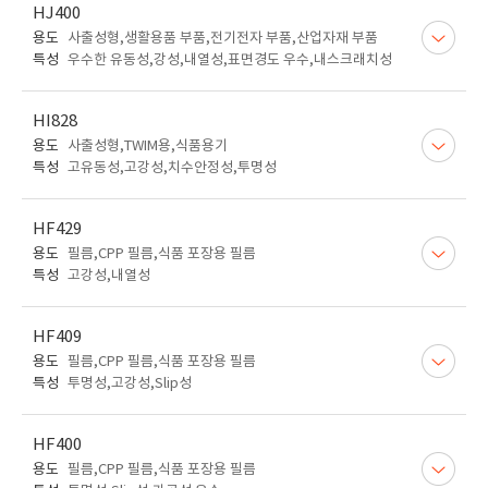
HJ400
용도
사출성형,생활용품 부품,전기전자 부품,산업자재 부품
특성
우수한 유동성,강성,내열성,표면경도 우수,내스크래치성
HI828
용도
사출성형,TWIM용,식품용기
특성
고유동성,고강성,치수안정성,투명성
HF429
용도
필름,CPP 필름,식품 포장용 필름
특성
고강성,내열성
HF409
용도
필름,CPP 필름,식품 포장용 필름
특성
투명성,고강성,Slip성
HF400
용도
필름,CPP 필름,식품 포장용 필름