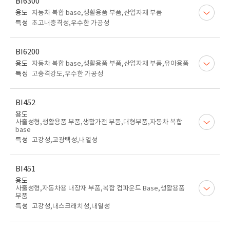
BI6300
용도
자동차 복합 base,생활용품 부품,산업자재 부품
특성
초고내충격성,우수한 가공성
BI6200
용도
자동차 복합 base,생활용품 부품,산업자재 부품,유아용품
특성
고충격강도,우수한 가공성
BI452
용도
사출성형,생활용품 부품,생활가전 부품,대형부품,자동차 복합
base
특성
고강성,고광택성,내열성
BI451
용도
사출성형,자동차용 내장재 부품,복합 컴파운드 Base,생활용품
부품
특성
고강성,내스크래치성,내열성