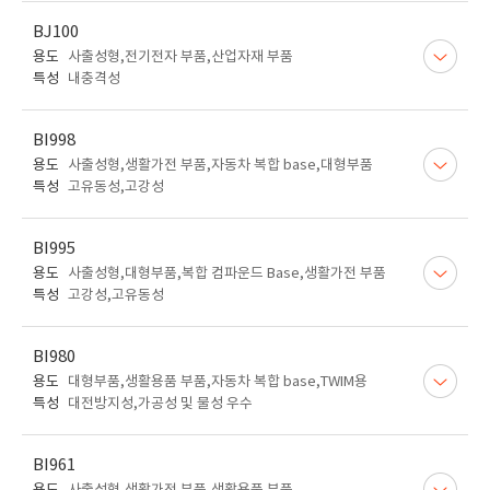
BJ100
용도
사출성형,전기전자 부품,산업자재 부품
특성
내충격성
BI998
용도
사출성형,생활가전 부품,자동차 복합 base,대형부품
특성
고유동성,고강성
BI995
용도
사출성형,대형부품,복합 컴파운드 Base,생활가전 부품
특성
고강성,고유동성
BI980
용도
대형부품,생활용품 부품,자동차 복합 base,TWIM용
특성
대전방지성,가공성 및 물성 우수
BI961