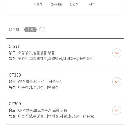
자동차
전자제품
산업재
시트
용도별
전체
CI571
용도
소형용기,생활용품 부품
특성
투명성,고충격강도,고광택성,내백화성,UV안정성
CF330
용도
CPP 필름,레토르트 식품포장
특성
내충격성,투명성,내백화성
CF309
용도
CPP 필름,보호필름,의료용 필름
특성
내충격성,투명성,내백화성,저결점(Low Fisheye)