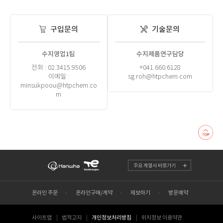
구입문의
기술문의
수지영업1팀
수지제품연구담당
전화 : 02.3415.9506
+041.660.6128
이메일 :
sg.roh@htpchem.com
minsukpoou@htpchem.co
m
주요 계열사 바로가기
온라인 주문
온라인구매/계약
제보하기
방문예약
사이트맵
법적고지
개인정보처리방침
위치정보 이용약관