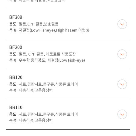
특성
내충격성,내열성,고용융장력
BF308
용도
필름,CPP 필름,보호필름
특성
저결점(Low Fisheye),High hazem 이형성
BF200
용도
필름, CPP 필름, 레토르트 식품포장
특성
우수한 충격강도, 저결점(Low Fish-eye)
BB120
용도
시트,평판시트,문구류,식품류 트레이
특성
내충격성,고용융장력
BB110
용도
시트,평판시트,문구류,식품류 트레이
특성
내충격성,고용융장력