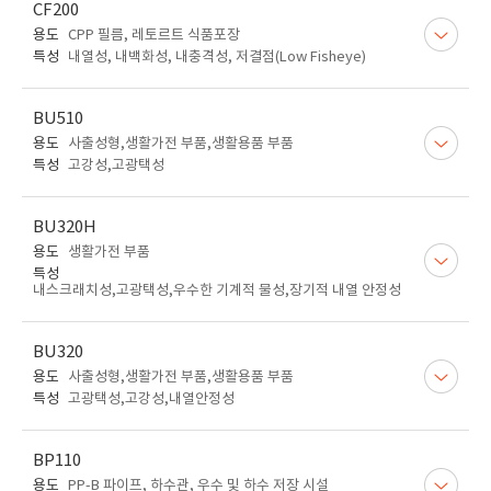
CF200
용도
CPP 필름, 레토르트 식품포장
특성
내열성, 내백화성, 내충격성, 저결점(Low Fisheye)
BU510
용도
사출성형,생활가전 부품,생활용품 부품
특성
고강성,고광택성
BU320H
용도
생활가전 부품
특성
내스크래치성,고광택성,우수한 기계적 물성,장기적 내열 안정성
BU320
용도
사출성형,생활가전 부품,생활용품 부품
특성
고광택성,고강성,내열안정성
BP110
용도
PP-B 파이프, 하수관, 우수 및 하수 저장 시설