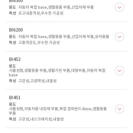
BI6300
용도
자동차 복합 base,생활용품 부품,산업자재 부품
특성
초고내충격성,우수한 가공성
BI6200
용도
자동차 복합 base,생활용품 부품,산업자재 부품,유아용품
특성
고충격강도,우수한 가공성
BI452
용도
사출성형,생활용품 부품,생활가전 부품,대형부품,자동차 복합
base
특성
고강성,고광택성,내열성
BI451
용도
사출성형,자동차용 내장재 부품,복합 컴파운드 Base,생활용품
부품
특성
고강성,내스크래치성,내열성