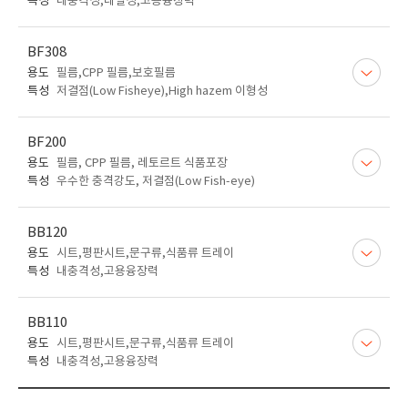
특성
내충격성,내열성,고용융장력
BF308
용도
필름,CPP 필름,보호필름
특성
저결점(Low Fisheye),High hazem 이형성
BF200
용도
필름, CPP 필름, 레토르트 식품포장
특성
우수한 충격강도, 저결점(Low Fish-eye)
BB120
용도
시트,평판시트,문구류,식품류 트레이
특성
내충격성,고용융장력
BB110
용도
시트,평판시트,문구류,식품류 트레이
특성
내충격성,고용융장력