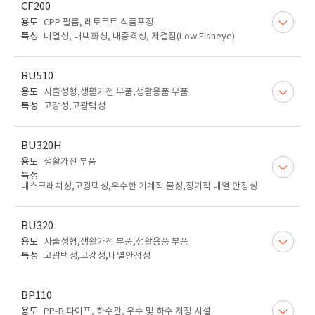
CF200
용도
CPP 필름, 레토르트 식품포장
특성
내열성, 내백화성, 내충격성, 저결점(Low Fisheye)
BU510
용도
사출성형,생활가전 부품,생활용품 부품
특성
고강성,고광택성
BU320H
용도
생활가전 부품
특성
내스크래치성,고광택성,우수한 기계적 물성,장기적 내열 안정성
BU320
용도
사출성형,생활가전 부품,생활용품 부품
특성
고광택성,고강성,내열안정성
BP110
용도
PP-B 파이프, 하수관, 우수 및 하수 저장 시설