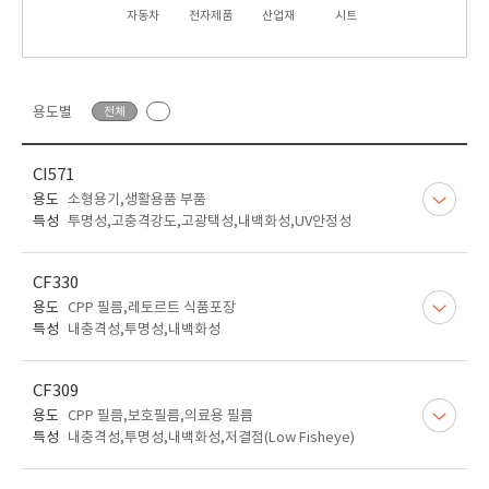
자동차
전자제품
산업재
시트
용도별
전체
CI571
용도
소형용기,생활용품 부품
특성
투명성,고충격강도,고광택성,내백화성,UV안정성
CF330
용도
CPP 필름,레토르트 식품포장
특성
내충격성,투명성,내백화성
CF309
용도
CPP 필름,보호필름,의료용 필름
특성
내충격성,투명성,내백화성,저결점(Low Fisheye)