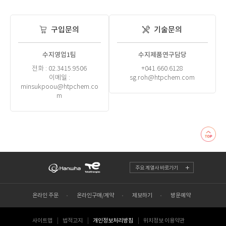
구입문의
기술문의
수지영업1팀
수지제품연구담당
전화 : 02.3415.9506
+041.660.6128
이메일 :
sg.roh@htpchem.com
minsukpoou@htpchem.co
m
주요 계열사 바로가기
온라인 주문
온라인구매/계약
제보하기
방문예약
사이트맵
법적고지
개인정보처리방침
위치정보 이용약관