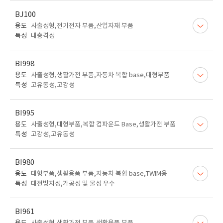
BJ100
용도
사출성형,전기전자 부품,산업자재 부품
특성
내충격성
BI998
용도
사출성형,생활가전 부품,자동차 복합 base,대형부품
특성
고유동성,고강성
BI995
용도
사출성형,대형부품,복합 컴파운드 Base,생활가전 부품
특성
고강성,고유동성
BI980
용도
대형부품,생활용품 부품,자동차 복합 base,TWIM용
특성
대전방지성,가공성 및 물성 우수
BI961