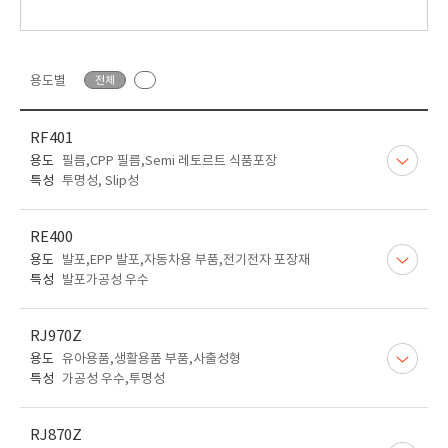
용도별
전체
RF401
용도
필름,CPP 필름,Semi 레토르트 식품포장
특성
투명성, Slip성
RE400
용도
발포,EPP 발포,자동차용 부품,전기전자 포장재
특성
발포가공성 우수
RJ970Z
용도
유아용품,생활용품 부품,사출성형
특성
가공성 우수,투명성
RJ870Z