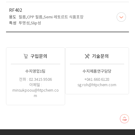
RF402
용도
필름,CPP 필름,Semi 레토르트 식품포장
특성
투명성,Slip성
구입문의
기술문의
수지영업1팀
수지제품연구담당
전화 : 02.3415.9506
+041.660.6128
이메일 :
sg.roh@htpchem.com
minsukpoou@htpchem.co
m