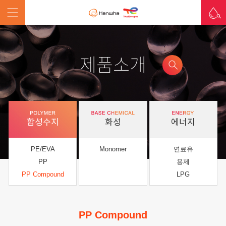
제품소개
합성수지
화성
에너지
PE/EVA
Monomer
연료유
PP
용제
PP Compound
LPG
PP Compound