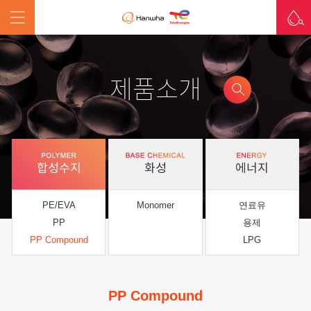
제품소개
합성수지
화성
에너지
PE/EVA
Monomer
연료유
PP
용제
PP Compound
LPG
PP Compound