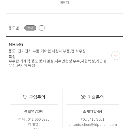
외장재
용도별
전체
NH54G
용도
전기전자 부품,에어컨 내장재 부품,팬 하우징
특성
우수한 기계적 강도 및 내열성,치수안정성 우수,저휨특성,가공성
우수,전기적 특성
구입문의
기술문의
복합영업2팀
소재개발4팀
전화 : 041.660.6773
+02.3415.9651
이메일 :
antonio.chun@htpchem.com