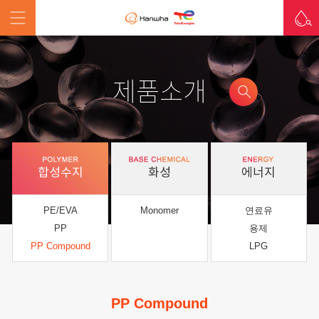
제품소개
합성수지
화성
에너지
PE/EVA
Monomer
연료유
PP
용제
PP Compound
LPG
PP Compound