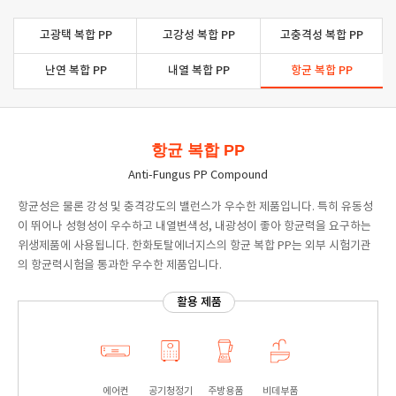
고광택 복합 PP
고강성 복합 PP
고충격성 복합 PP
난연 복합 PP
내열 복합 PP
항균 복합 PP
항균 복합 PP
Anti-Fungus PP Compound
항균성은 물론 강성 및 충격강도의 밸런스가 우수한 제품입니다. 특히 유동성
이 뛰어나 성형성이 우수하고 내열변색성, 내광성이 좋아 항균력을 요구하는
위생제품에 사용됩니다. 한화토탈에너지스의 항균 복합 PP는 외부 시험기관
의 항균력시험을 통과한 우수한 제품입니다.
활용 제품
에어컨
공기청정기
주방용품
비데부품