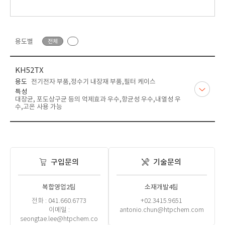
용도별
전체
KH52TX
용도
전기전자 부품,정수기 내장재 부품,필터 케이스
특성
대장균, 포도상구균 등의 억제효과 우수,항균성 우수,내열성 우
수,고온 사용 가능
구입문의
기술문의
복합영업2팀
소재개발4팀
전화 : 041.660.6773
+02.3415.9651
이메일 :
antonio.chun@htpchem.com
seongtae.lee@htpchem.co